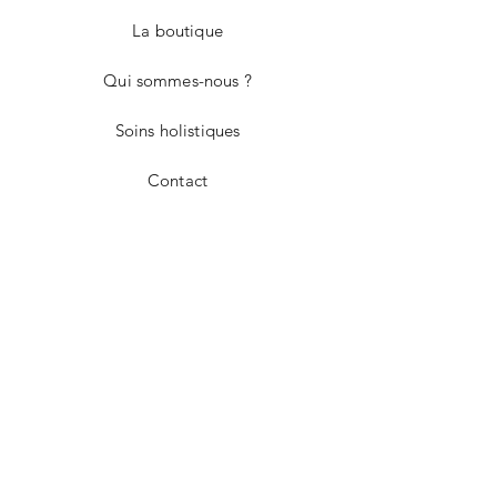
La boutique
Qui sommes-nous ?
Soins holistiques
Contact
Livraison et retours
Politique de la boutique
Modes de paiement