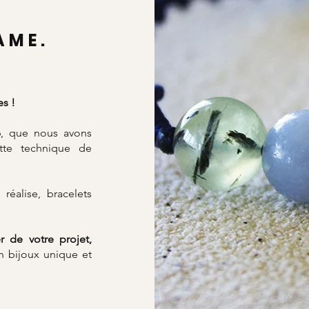
AME.
es !
6, que nous avons
ette technique de
réalise, bracelets
r de votre projet,
un bijoux unique et