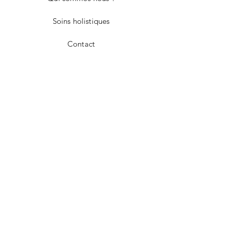
Soins holistiques
Contact
Livraison et retours
Politique de la boutique
Modes de paiement
Facebook