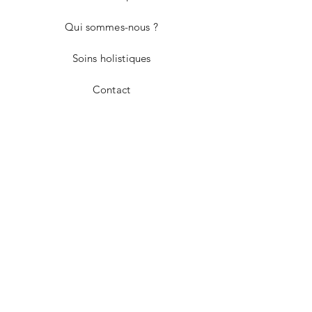
Qui sommes-nous ?
Soins holistiques
Contact
Livraison et retours
Politique de la boutique
Modes de paiement