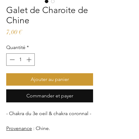
Galet de Charoite de
Chine
Prix
7,00 €
Quantité
*
Ajouter au panier
Commander et payer
- Chakra du 3e oeil & chakra coronnal -
Provenance
: Chine.