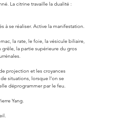
né. La citrine travaille la dualité :
és à se réaliser. Active la manifestation.
mac, la rate, le foie, la vésicule biliaire,
in grêle, la partie supérieure du gros
urrénales.
de projection et les croyances
 de situations, lorsque l’on se
lle déprogrammer par le feu.
Pierre Yang.
il.