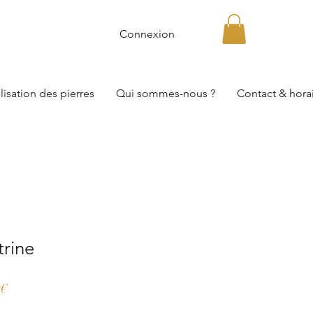
Connexion
lisation des pierres
Qui sommes-nous ?
Contact & hora
trine
Prix
0€
promotionnel